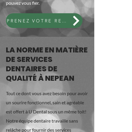
pouvez vous fier.
PRENEZ VOTRE RENDEZ-VOUS
LA NORME EN MATIÈRE
DE SERVICES
DENTAIRES DE
QUALITÉ À NEPEAN
Tout ce dont vous avez besoin pour avoir
un sourire fonctionnel, sain et agréable
est offert à U Dental sous un même toit!
Notre équipe dentaire travaille sans
relâche pour fournir des services