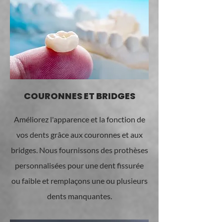
COURONNES ET BRIDGES
Améliorez l'apparence et la fonction de
vos dents grâce aux couronnes et aux
bridges. Nous fournissons des prothèses
personnalisées pour une dent fissurée
ou faible et remplaçons une ou plusieurs
dents manquantes.