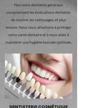
Nos soins dentaires généraux
comprennent les évaluations dentaires
de routine, les nettoyages, et plus
encore. Nous nous attachons à protéger
votre santé dentaire et à vous aider à
maintenir une hygiène buccale optimale.
DENTISTERIE COSMÉTIQUE