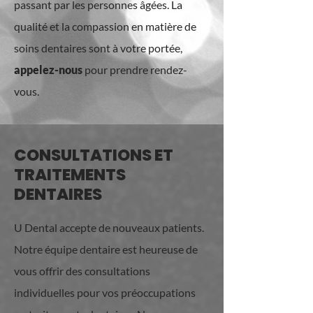
passant par les personnes âgées. La
qualité et la compassion en matière de
soins dentaires sont à votre portée,
appelez-nous
pour prendre rendez-
vous.
CONSULTATIONS ET
TRAITEMENTS
DENTAIRES
U Dental accepte de nouveaux patients.
Notre équipe dentaire est heureuse de
vous offrir des consultations
individuelles pour vos préoccupations