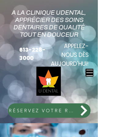
A LA CLINIQUE UDENTAL,
APPRÉCIER DES SOINS
DENTAIRES DE QUALITÉ
TOUT EN DOUCEUR
APPELEZ-
613-228-
NOUS DÈS
3000
AUJOURD'HUI!
RÉSERVEZ VOTRE RENDEZ-VOUS