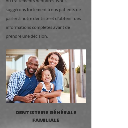
ou traitements dentaires. Nous
suggérons fortement à nos patients de
parler à notre dentiste et d'obtenir des
informations complètes avant de
prendre une décision.
DENTISTERIE GÉNÉRALE
FAMILIALE