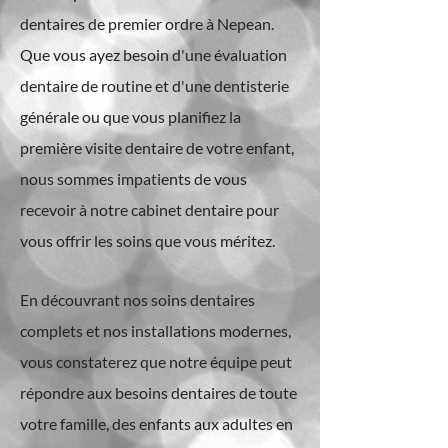
dentaires de premier ordre à Nepean.
Que vous ayez besoin d'une évaluation
dentaire de routine et d'une dentisterie
générale ou que vous planifiez la
première visite dentaire de votre enfant,
nous sommes impatients de vous
recevoir à notre cabinet dentaire pour
vous offrir les soins que vous méritez.
En découvrant nos soins dentaires
complets et nos installations modernes,
vous constaterez que notre équipe peut
répondre aux besoins dentaires de toute
votre famille, des enfants aux adultes en